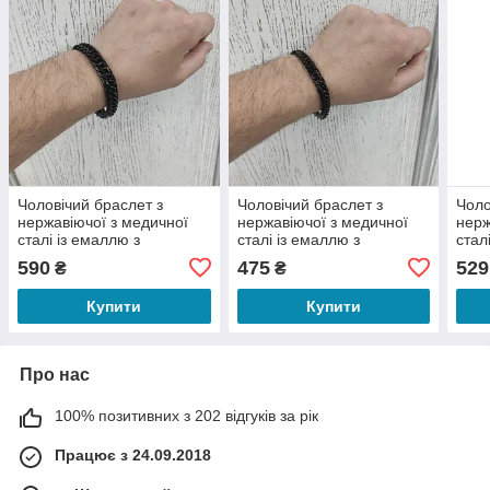
Чоловічий браслет з
Чоловічий браслет з
Чоло
нержавіючої з медичної
нержавіючої з медичної
нерж
сталі із емаллю з
сталі із емаллю з
стал
ланцюжка "Акорд"
ланцюжка "Акорд"
Віри
590
475
529
₴
₴
шириною 11,5 мм
шириною 9 мм
Купити
Купити
Про нас
100% позитивних з 202 відгуків за рік
Працює з 24.09.2018