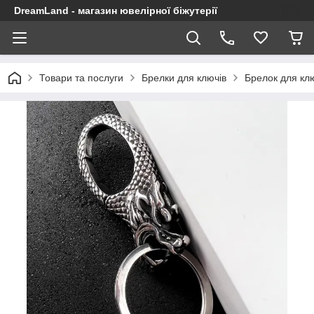
DreamLand - магазин ювелірної біжутерії
Товари та послуги
Брелки для ключів
Брелок для клю