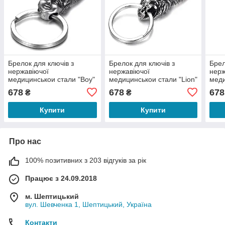
Брелок для ключів з
Брелок для ключів з
Брел
нержавіючої
нержавіючої
нерж
медицинськои стали "Boy"
медицинськои стали "Lion"
меди
"Ani
678
678
678
₴
₴
Купити
Купити
Про нас
100% позитивних з 203 відгуків за рік
Працює з 24.09.2018
м. Шептицький
вул. Шевченка 1, Шептицький, Україна
Контакти