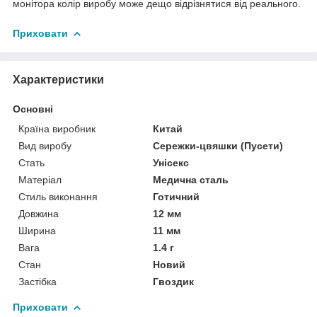
монітора колір виробу може дещо відрізнятися від реального.
Приховати
Характеристики
Основні
Країна виробник
Китай
Вид виробу
Сережки-цвяшки (Пусети)
Стать
Унісекс
Матеріал
Медична сталь
Стиль виконання
Готичний
Довжина
12 мм
Ширина
11 мм
Вага
1.4 г
Стан
Новий
Застібка
Гвоздик
Приховати