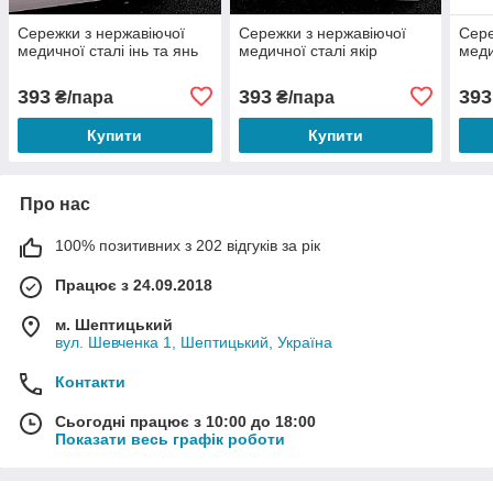
Сережки з нержавіючої
Сережки з нержавіючої
Сере
медичної сталі інь та янь
медичної сталі якір
меди
393
393
393
₴/пара
₴/пара
Купити
Купити
Про нас
100% позитивних з 202 відгуків за рік
Працює з 24.09.2018
м. Шептицький
вул. Шевченка 1, Шептицький, Україна
Контакти
Сьогодні працює з 10:00 до 18:00
Показати весь графік роботи