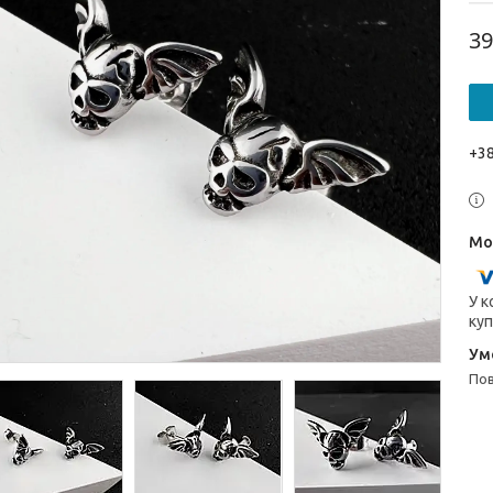
39
+38
У к
куп
п