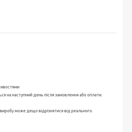
стивостями
ться на наступний день після замовлення або оплати.
 виробу може дещо відрізнятися від реального.