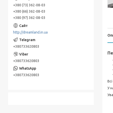
+380 (73) 362-08-03
+380 (66) 362-08-03
+380 (97) 362-08-03
http://dreamland.in.ua
Оп
+380733620803
Пе
+380733620803
+380733620803
Всі
У н
Ува