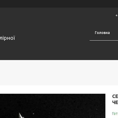
+
Головна
лірної
С
Ч
Гот