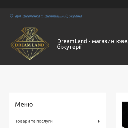
вул. Шевченка 1, Шептицький, Україна
DreamLand - магазин юве
біжутерії
Товари та послуги