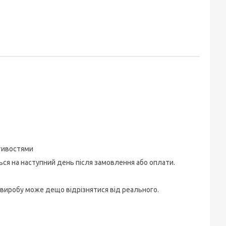
стивостями
ться на наступний день після замовлення або оплати.
 виробу може дещо відрізнятися від реального.