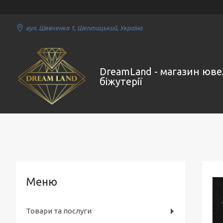
вул. Шевченка 1, Шептицький, Україна
DreamLand - магазин юве
біжутерії
Товари та послуги