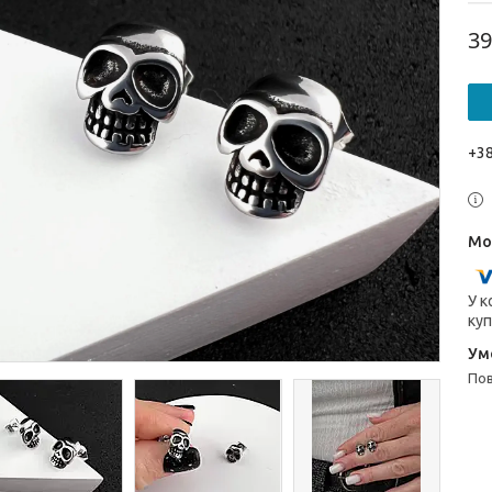
39
+38
У к
куп
п