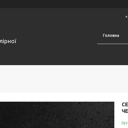
+
Головна
лірної
С
Ч
Гот