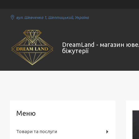
вул. Шевченка 1, Шептицький, Україна
DreamLand - магазин юве
біжутерії
Товари та послуги