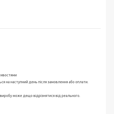
стивостями
ться на наступний день після замовлення або оплати.
 виробу може дещо відрізнятися від реального.