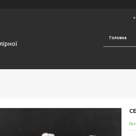
+
Головна
лірної
С
Гот