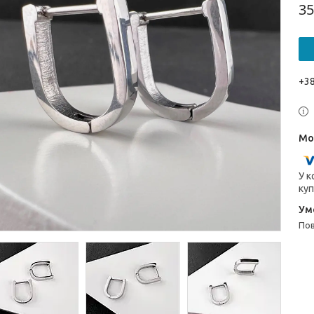
35
+38
У к
куп
п