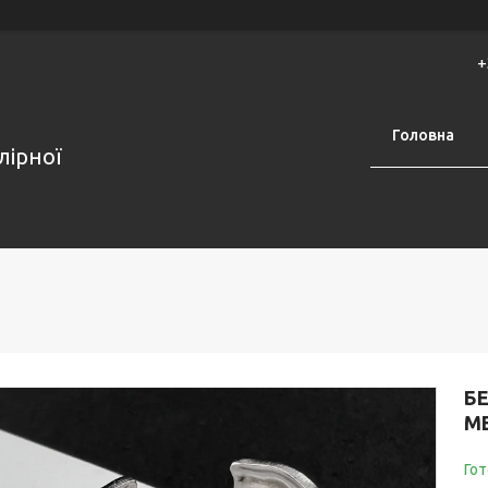
+
Головна
лірної
БЕ
МЕ
Гот