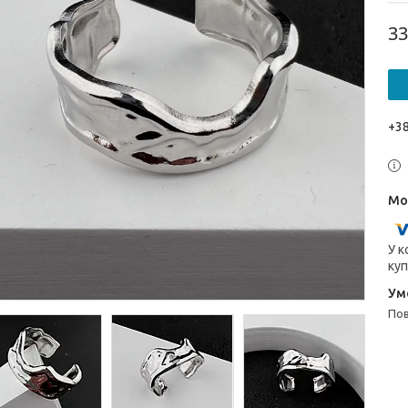
33
+38
У к
куп
п