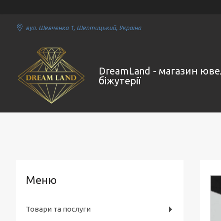
вул. Шевченка 1, Шептицький, Україна
DreamLand - магазин юве
біжутерії
Товари та послуги