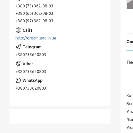
+380 (73) 362-08-03
+380 (66) 362-08-03
+380 (97) 362-08-03
http://dreamland.in.ua
Оп
+380733620803
Пе
+380733620803
+380733620803
Кол
Всі
У н
Якщ
Ува