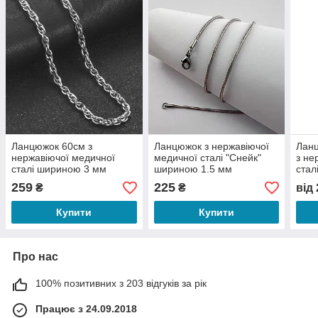
Ланцюжок 60см з
Ланцюжок з нержавіючої
Ланц
нержавіючої медичної
медичної сталі "Снейк"
з не
сталі шириною 3 мм
шириною 1.5 мм
стал
4 м
259
225
₴
₴
від
Купити
Купити
Про нас
100% позитивних з 203 відгуків за рік
Працює з 24.09.2018