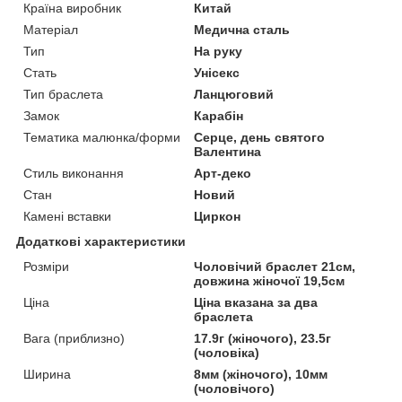
Країна виробник
Китай
Матеріал
Медична сталь
Тип
На руку
Стать
Унісекс
Тип браслета
Ланцюговий
Замок
Карабін
Тематика малюнка/форми
Серце, день святого
Валентина
Стиль виконання
Арт-деко
Стан
Новий
Камені вставки
Циркон
Додаткові характеристики
Розміри
Чоловічий браслет 21см,
довжина жіночої 19,5см
Ціна
Ціна вказана за два
браслета
Вага (приблизно)
17.9г (жіночого), 23.5г
(чоловіка)
Ширина
8мм (жіночого), 10мм
(чоловічого)