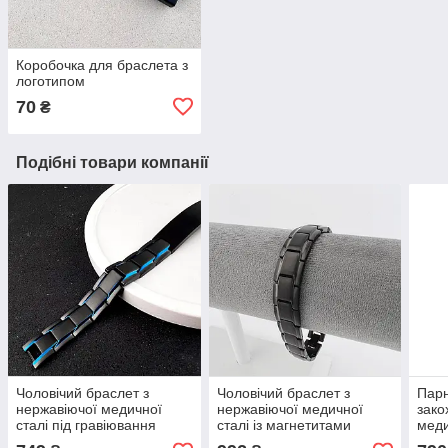
Коробочка для браслета з
логотипом
70
₴
Подібні товари компанії
Чоловічий браслет з
Чоловічий браслет з
Парн
нержавіючої медичної
нержавіючої медичної
зако
сталі під гравіювання
сталі із магнетитами
меди
Сер