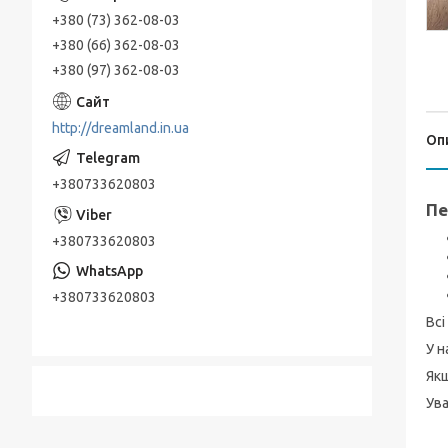
+380 (73) 362-08-03
+380 (66) 362-08-03
+380 (97) 362-08-03
http://dreamland.in.ua
Оп
+380733620803
Пе
+380733620803
+380733620803
Всі
У н
Якщ
Ува