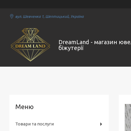
вул. Шевченка 1, Шептицький, Україна
DreamLand - магазин юве
біжутерії
Товари та послуги