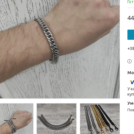
Гот
44
+38
У к
куп
п