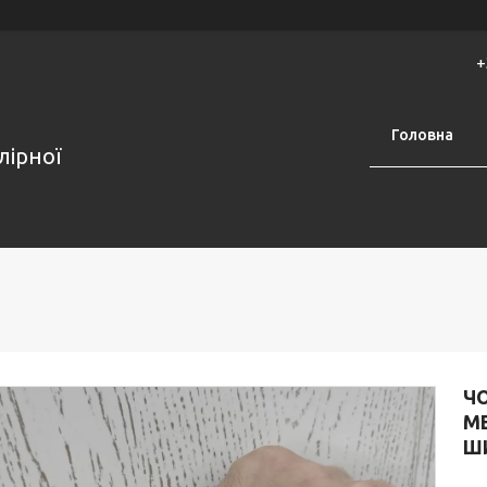
+
Головна
лірної
Ч
М
Ш