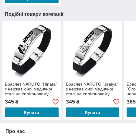
Подібні товари компанії
Браслет NARUTO "Hinata"
Браслет NARUTO "Jiraiya"
Бра
з нержавіючої медичної
з нержавіючої медичної
"Oro
сталі на силіконовому
сталі на силіконовому
нерж
ремінці
ремінці
стал
345
345
365
₴
₴
ремі
Купити
Купити
Про нас