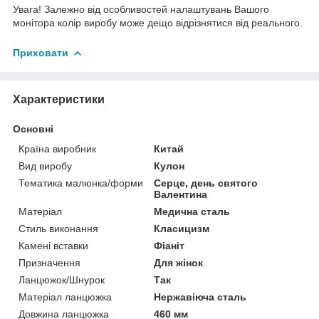
Увага! Залежно від особливостей налаштувань Вашого
монітора колір виробу може дещо відрізнятися від реального.
Приховати
Характеристики
Основні
Країна виробник
Китай
Вид виробу
Кулон
Тематика малюнка/форми
Серце, день святого
Валентина
Матеріал
Медична сталь
Стиль виконання
Класицизм
Камені вставки
Фіаніт
Призначення
Для жінок
Ланцюжок/Шнурок
Так
Матеріал ланцюжка
Нержавіюча сталь
Довжина ланцюжка
460 мм