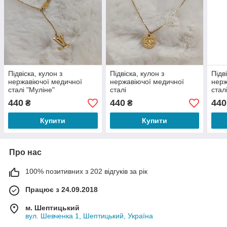
Підвіска, кулон з
Підвіска, кулон з
Підв
нержавіючої медичної
нержавіючої медичної
нерж
сталі "Муліне"
сталі
стал
440
440
440
₴
₴
Купити
Купити
Про нас
100% позитивних з 202 відгуків за рік
Працює з 24.09.2018
м. Шептицький
вул. Шевченка 1, Шептицький, Україна