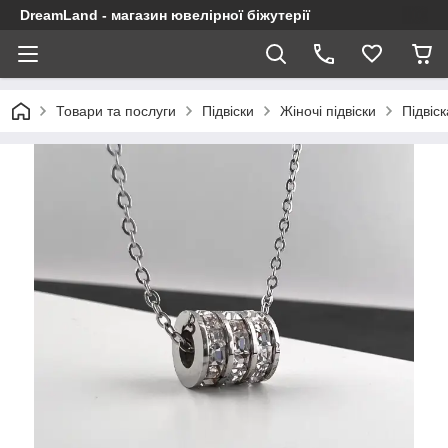
DreamLand - магазин ювелірної біжутерії
Товари та послуги
Підвіски
Жіночі підвіски
Підвіс