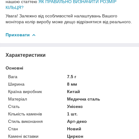
нашою статтею
ЯК ПРАВИЛЬНО ВИЗНАЧИТИ РОЗМІР
КІЛЬЦЯ?
Увага! Залежно від особливостей налаштувань Вашого
монітора колір виробу може дещо відрізнятися від реального.
Приховати
Характеристики
Основні
Вага
7.5 г
Ширина
8 мм
Країна виробник
Китай
Матеріал
Медична сталь
Стать
Унісекс
Кількість каменів
1 шт.
Стиль виконання
Арт-деко
Стан
Новий
Камені вставки
Циркон