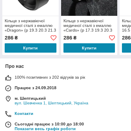
Кільце з нержавіючої
Кільце з нержавіючої
Кіль
медичної сталі з емаллю
медичної сталі з емаллю
меди
«Dragon» (р 19.3 20.3 21.3
«Cards» (р 17.3 19.3 20.3
16.5
22.3 23)
21.3 22.3 23.3)
21.3
286
286
286
₴
₴
Купити
Купити
Про нас
100% позитивних з 202 відгуків за рік
Працює з 24.09.2018
м. Шептицький
вул. Шевченка 1, Шептицький, Україна
Контакти
Сьогодні працює з 10:00 до 18:00
Показати весь графік роботи