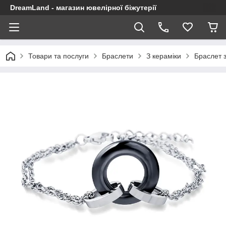
DreamLand - магазин ювелірної біжутерії
Товари та послуги
Браслети
З кераміки
Браслет 