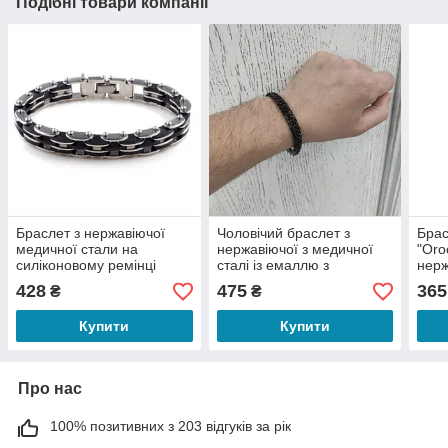
Подібні товари компанії
Браслет з нержавіючої
Чоловічий браслет з
Бра
медичної стали на
нержавіючої з медичної
"Oro
силіконовому ремінці
сталі із емаллю з
нерж
«Фелиджио»
ланцюжка "Акорд"
стал
428
475
365
₴
₴
шириною 9 мм
ремі
Купити
Купити
Про нас
100% позитивних з 203 відгуків за рік