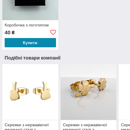
Коробочка з логотипом
40
₴
Купити
Подібні товари компанії
Сережки з нержавіючої
Сережки з нержавіючої
Сере
медичної сталі з
медичної сталі з
меди