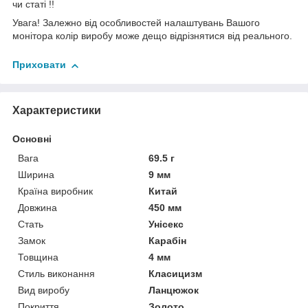
чи статі !!
Увага! Залежно від особливостей налаштувань Вашого
монітора колір виробу може дещо відрізнятися від реального.
Приховати
Характеристики
Основні
Вага
69.5 г
Ширина
9 мм
Країна виробник
Китай
Довжина
450 мм
Стать
Унісекс
Замок
Карабін
Товщина
4 мм
Стиль виконання
Класицизм
Вид виробу
Ланцюжок
Покриття
Золото