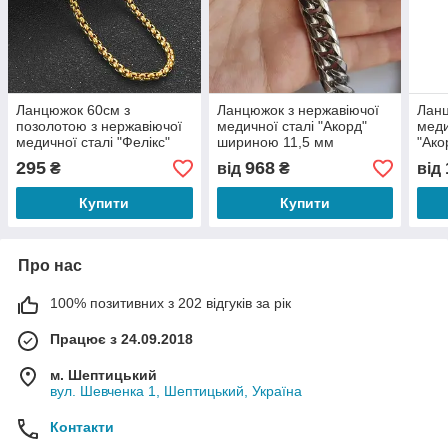
Ланцюжок 60см з
Ланцюжок з нержавіючої
Ланц
позолотою з нержавіючої
медичної сталі "Акорд"
меди
медичної сталі "Фелікс"
шириною 11,5 мм
"Ако
шириною 3 мм
295
968
₴
від
₴
від
Купити
Купити
Про нас
100% позитивних з 202 відгуків за рік
Працює з 24.09.2018
м. Шептицький
вул. Шевченка 1, Шептицький, Україна
Контакти