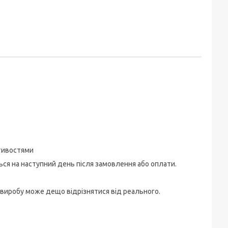
стивостями
ться на наступний день після замовлення або оплати.
 виробу може дещо відрізнятися від реального.