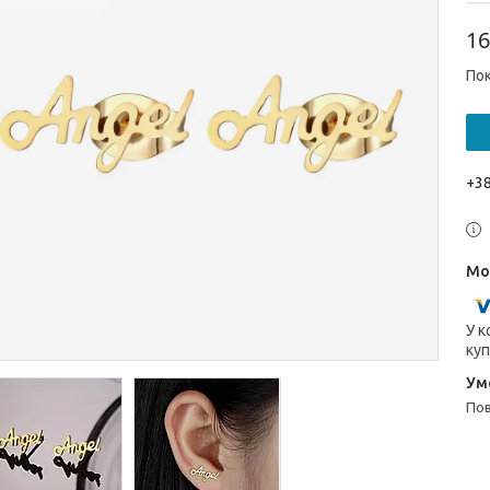
16
Пок
+38
У к
куп
п