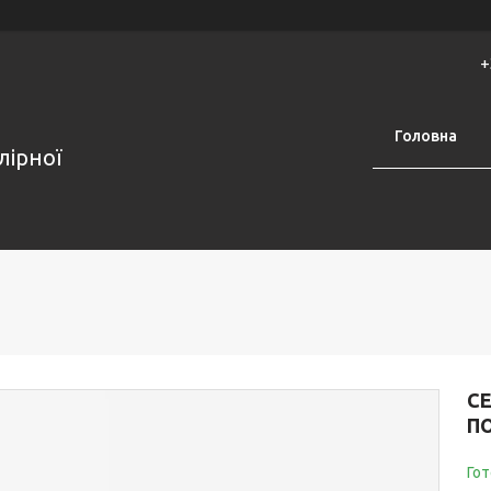
+
Головна
лірної
СЕ
П
Гот