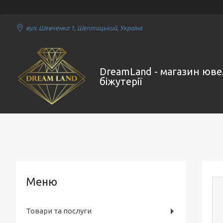
вул. Шевченка 1, Шептицький, Україна
DreamLand - магазин юве
біжутерії
Товари та послуги