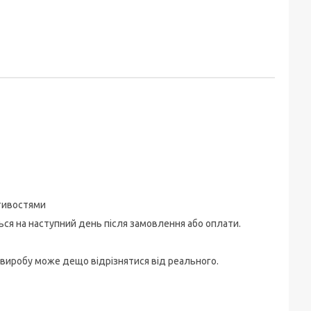
стивостями
ться на наступний день після замовлення або оплати.
 виробу може дещо відрізнятися від реального.