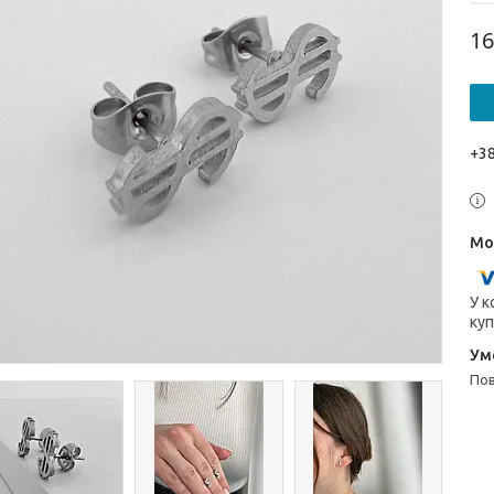
16
+38
У к
куп
п