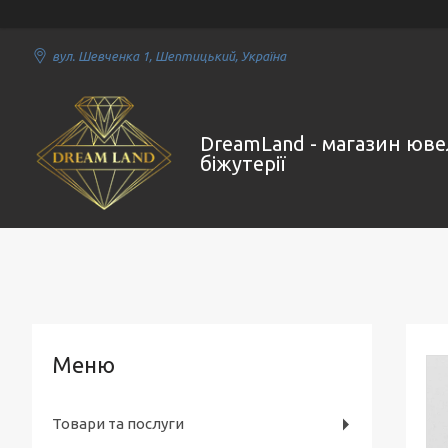
вул. Шевченка 1, Шептицький, Україна
DreamLand - магазин юве
біжутерії
Товари та послуги