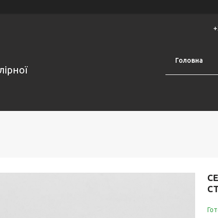
+
Головна
лірної
С
С
Гот