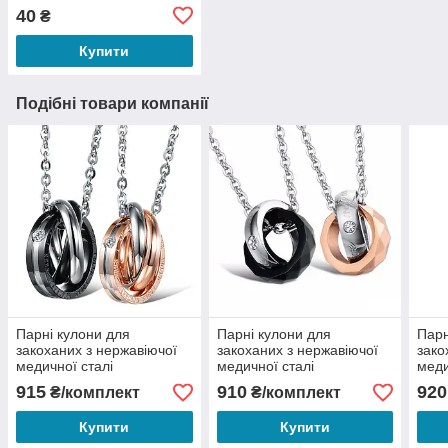
40
₴
Купити
Подібні товари компанії
Парні кулони для
Парні кулони для
Парн
закоханих з нержавіючої
закоханих з нержавіючої
зако
медичної сталі
медичної сталі
меди
"Благодать"
"Народження Інтересу"
915
910
920
₴/комплект
₴/комплект
Купити
Купити