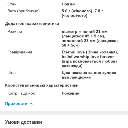
Стан
Новий
Вага (приблизно)
5.0 г (жіночого), 7.8 г
(чоловічого)
Додаткові характеристики
Розміри
діаметр жіночий 21 мм
(ланцюжок 45 + 5 см),
чоловічий 23 мм (ланцюжок
50 + 5см)
Гравірування
Eternal love (Вічне кохання),
belief worship love forever
(віра поклоняється любові
назавжди)
Ціна
Ціна вказана за два кулона і
два ланцюжки
Користувальницькі характеристики
Колір і відтінок
Рожевий
Приховати
Умови доставки