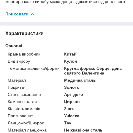
монітора колір виробу може дещо відрізнятися від реального.
Приховати
Характеристики
Основні
Країна виробник
Китай
Вид виробу
Кулон
Тематика малюнка/форми
Кругла форма, Серце, день
святого Валентина
Матеріал
Медична сталь
Покриття
Золото
Стиль виконання
Арт-деко
Камені вставки
Циркон
Кількість каменів
2 шт.
Призначення
Унісекс
Ланцюжок/Шнурок
Так
Матеріал ланцюжка
Нержавіюча сталь