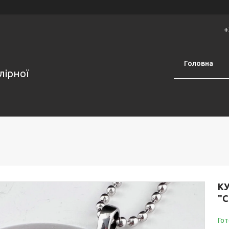
+
Головна
лірної
К
"
Гот