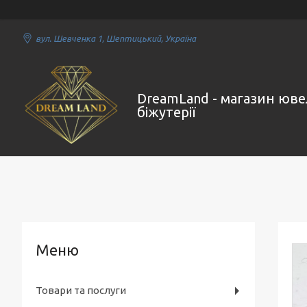
вул. Шевченка 1, Шептицький, Україна
DreamLand - магазин юве
біжутерії
Товари та послуги