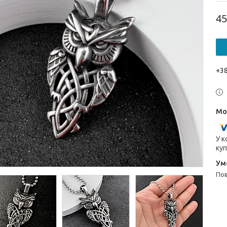
45
+38
У к
куп
п