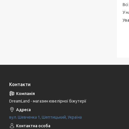
Всі
У н
Ува
Контакти
DreamLand - магазин ювелірної біжутерії
вул. Шевченка 1, Шептицький, Україна