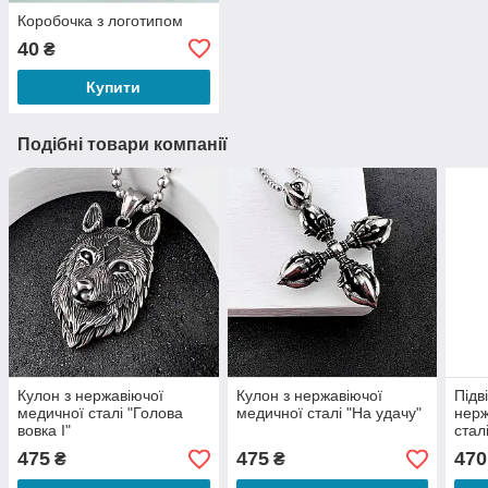
Коробочка з логотипом
40
₴
Купити
Подібні товари компанії
Кулон з нержавіючої
Кулон з нержавіючої
Підв
медичної сталі "Голова
медичної сталі "На удачу"
нерж
вовка І"
стал
475
475
470
₴
₴