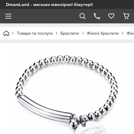
DreamLand - магазин ювелірної біжутерії
Товари та послуги
Браслети
Жіночі браслети
Жін