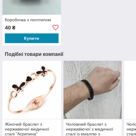
Коробочка з логотипом
40
₴
Купити
Подібні товари компанії
Жіночий браслет з
Чоловічий браслет з
Чоло
нержавіючої медичної
нержавіючої з медичної
нерж
сталі "Агрипина"
сталі із емаллю з
стал