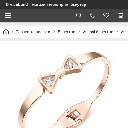
DreamLand - магазин ювелірної біжутерії
Товари та послуги
Браслети
Жіночі браслети
Жін