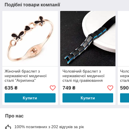
Подібні товари компанії
Жіночий браслет з
Чоловічий браслет з
Чоло
нержавіючої медичної
нержавіючої медичної
нерж
сталі "Агрипина"
сталі під гравіювання
стал
ланц
635
749
590
₴
₴
шир
Купити
Купити
Про нас
100% позитивних з 202 відгуків за рік