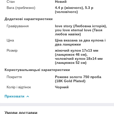
Стан
Новий
Вага (приблизно)
4.4 р (жіночого), 5.3 р
(чоловічого)
Додаткові характеристики
Гравірування
love story (Любовна історія),
you love eternal love (Твоя
любов навіки)
Ціна
Ціна вказана за два кулона і
два ланцюжки
Розмір
жіночий кулон 17х13 мм
(ланцюжок 46 см),
чоловічий кулон 18х14 мм
(ланцюжок 52 см)
Користувальницькі характеристики
Покриття
Рожеве золото 750 проба
(18K Gold Plated)
Колір і відтінок
Чорний
Приховати
Умови доставки