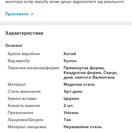
монітора колір виробу може дещо відрізнятися від реального.
Приховати
Характеристики
Основні
Країна виробник
Китай
Вид виробу
Кулон
Тематика малюнка/форми
Прямокутна форма,
Квадратна форма, Серце,
день святого Валентина
Матеріал
Медична сталь
Стиль виконання
Арт-деко
Камені вставки
Циркон
Кількість каменів
2 шт.
Призначення
Унісекс
Ланцюжок/Шнурок
Так
Матеріал ланцюжка
Нержавіюча сталь