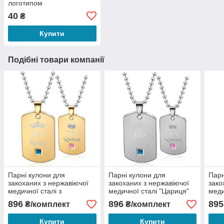
логотипом
40
₴
Купити
Подібні товари компанії
Парні кулони для
Парні кулони для
Парн
закоханих з нержавіючої
закоханих з нержавіючої
зако
медичної сталі з
медичної сталі "Цариця"
меди
позолотою "Цариця"
896
896
895
₴/комплект
₴/комплект
Купити
Купити