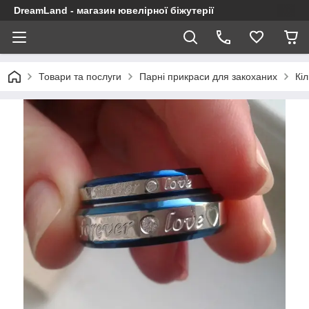
DreamLand - магазин ювелірної біжутерії
Товари та послуги
Парні прикраси для закоханих
Кі