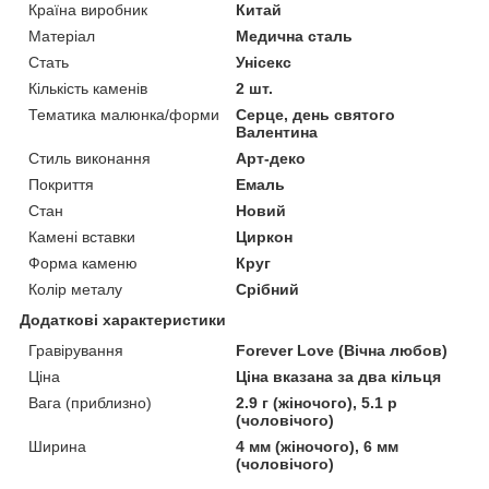
Країна виробник
Китай
Матеріал
Медична сталь
Стать
Унісекс
Кількість каменів
2 шт.
Тематика малюнка/форми
Серце, день святого
Валентина
Стиль виконання
Арт-деко
Покриття
Емаль
Стан
Новий
Камені вставки
Циркон
Форма каменю
Круг
Колір металу
Срібний
Додаткові характеристики
Гравірування
Forever Love (Вічна любов)
Ціна
Ціна вказана за два кільця
Вага (приблизно)
2.9 г (жіночого), 5.1 р
(чоловічого)
Ширина
4 мм (жіночого), 6 мм
(чоловічого)