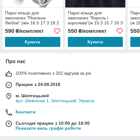
Парні кільця для
Парні кільця для
Парн
закоханих "Реальна
закоханих "Король і
зако
Любов" (жін 16.5 17.3 18.2
королева"(ж 15.3 15.7 16.3
(ж 1
чол 17.3)
21.3 22.2 ч 17.2 18.5 19.3
20.3
590
550
550
₴/комплект
₴/комплект
22.2 23.2)
20.7
Купити
Купити
Про нас
100% позитивних з 202 відгуків за рік
Працює з 24.09.2018
м. Шептицький
вул. Шевченка 1, Шептицький, Україна
Контакти
Сьогодні працює з 10:00 до 18:00
Показати весь графік роботи