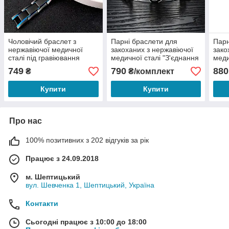
Чоловічий браслет з
Парні браслети для
Парн
нержавіючої медичної
закоханих з нержавіючої
зако
сталі під гравіювання
медичної сталі "З'єднання
меди
Сердець"
749
790
880
₴
₴/комплект
Купити
Купити
Про нас
100% позитивних з 202 відгуків за рік
Працює з 24.09.2018
м. Шептицький
вул. Шевченка 1, Шептицький, Україна
Контакти
Сьогодні працює з 10:00 до 18:00