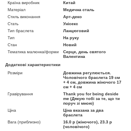
Країна виробник
Китай
Матеріал
Медична сталь
Стиль виконання
Арт-деко
Стать
Унісекс
Тип браслета
Ланцюговий
Тип
На руку
Стан
Новий
Тематика малюнка/форми
Серце, день святого
Валентина
Додаткові характеристики
Розміри
Довжина регулюється.
Чоловічого браслета 19 см
+ 4 см, довжина жіночого 17
см + 4 см
Гравірування
Thank you for being deside
me (Дякую тобі за те, що ти
поруч зі мною)
Ціна
Ціна вказана за два
браслета
Вага (приблизно)
16.0 р (жіночого), 23.3 р
(чоловічого)